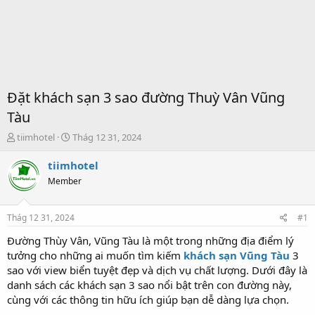
Đặt khách sạn 3 sao đường Thuỳ Vân Vũng
Tàu
T
S
tiimhotel
Thág 12 31, 2024
h
t
r
a
tiimhotel
e
r
Member
a
t
d
d
s
a
Thág 12 31, 2024
#1
t
t
a
e
Đường Thùy Vân, Vũng Tàu là một trong những địa điểm lý
r
tưởng cho những ai muốn tìm kiếm
khách sạn Vũng Tàu
3
t
sao với view biển tuyệt đẹp và dịch vụ chất lượng. Dưới đây là
e
danh sách các khách sạn 3 sao nổi bật trên con đường này,
r
cùng với các thông tin hữu ích giúp bạn dễ dàng lựa chọn.