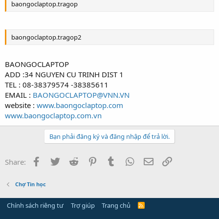
baongoclaptop.tragop
baongoclaptop.tragop2
BAONGOCLAPTOP
ADD :34 NGUYEN CU TRINH DIST 1
TEL : 08-38379574 -38385611
EMAIL :
BAONGOCLAPTOP@VNN.VN
website :
www.baongoclaptop.com
www.baongoclaptop.com.vn
Bạn phải đăng ký và đăng nhập để trả lời.
Facebook
Twitter
Reddit
Pinterest
Tumblr
WhatsApp
Email
Link
Share:
Chợ Tin học
Chính sách riêng tư
Trợ giúp
Trang chủ
R
S
S