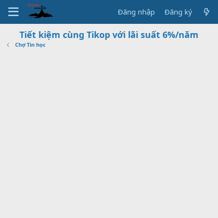
Đăng nhập
Đăng ký
Tiết kiệm cùng Tikop với lãi suất 6%/năm
Chợ Tin học