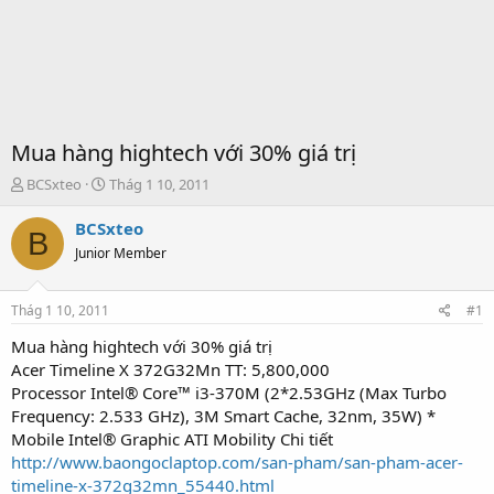
Mua hàng hightech với 30% giá trị
T
S
BCSxteo
Thág 1 10, 2011
h
t
r
a
BCSxteo
B
e
r
Junior Member
a
t
d
d
s
a
Thág 1 10, 2011
#1
t
t
a
e
Mua hàng hightech với 30% giá trị
r
Acer Timeline X 372G32Mn TT: 5,800,000
t
Processor Intel® Core™ i3-370M (2*2.53GHz (Max Turbo
e
Frequency: 2.533 GHz), 3M Smart Cache, 32nm, 35W) *
r
Mobile Intel® Graphic ATI Mobility Chi tiết
http://www.baongoclaptop.com/san-pham/san-pham-acer-
timeline-x-372g32mn_55440.html