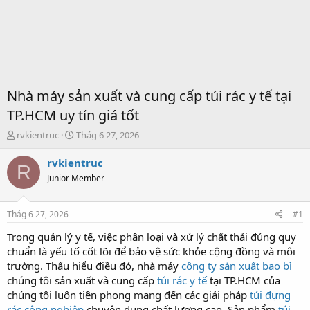
Nhà máy sản xuất và cung cấp túi rác y tế tại
TP.HCM uy tín giá tốt
T
S
rvkientruc
Thág 6 27, 2026
h
t
r
a
rvkientruc
R
e
r
Junior Member
a
t
d
d
s
a
Thág 6 27, 2026
#1
t
t
a
e
Trong quản lý y tế, việc phân loại và xử lý chất thải đúng quy
r
chuẩn là yếu tố cốt lõi để bảo vệ sức khỏe cộng đồng và môi
t
trường. Thấu hiểu điều đó, nhà máy
công ty sản xuất bao bì
e
chúng tôi sản xuất và cung cấp
túi rác y tế
tại TP.HCM của
r
chúng tôi luôn tiên phong mang đến các giải pháp
túi đựng
rác công nghiệp
chuyên dụng chất lượng cao. Sản phẩm
túi