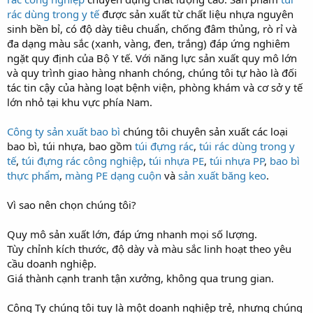
rác dùng trong y tế
được sản xuất từ chất liệu nhựa nguyên
sinh bền bỉ, có độ dày tiêu chuẩn, chống đâm thủng, rò rỉ và
đa dạng màu sắc (xanh, vàng, đen, trắng) đáp ứng nghiêm
ngặt quy định của Bộ Y tế. Với năng lực sản xuất quy mô lớn
và quy trình giao hàng nhanh chóng, chúng tôi tự hào là đối
tác tin cậy của hàng loạt bệnh viện, phòng khám và cơ sở y tế
lớn nhỏ tại khu vực phía Nam.
Công ty sản xuất bao bì
chúng tôi chuyên sản xuất các loại
bao bì, túi nhựa, bao gồm
túi đựng rác
,
túi rác dùng trong y
tế
,
túi đựng rác công nghiệp
,
túi nhựa PE
,
túi nhựa PP
,
bao bì
thực phẩm
,
màng PE dạng cuộn
và
sản xuất băng keo
.
Vì sao nên chọn chúng tôi?
Quy mô sản xuất lớn, đáp ứng nhanh mọi số lượng.
Tùy chỉnh kích thước, độ dày và màu sắc linh hoạt theo yêu
cầu doanh nghiệp.
Giá thành cạnh tranh tận xưởng, không qua trung gian.
Công Ty chúng tôi tuy là một doanh nghiệp trẻ, nhưng chúng