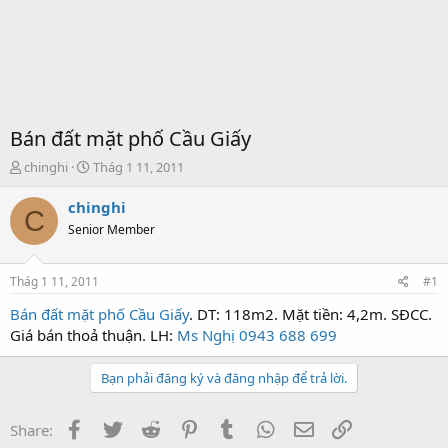
Bán đất mặt phố Cầu Giấy
T
S
chinghi
Thág 1 11, 2011
h
t
r
a
chinghi
C
e
r
Senior Member
a
t
d
d
s
a
Thág 1 11, 2011
#1
t
t
a
e
Bán đất mặt phố Cầu Giấy
. DT: 118m2. Mặt tiền: 4,2m. SĐCC.
r
Giá bán thoả thuận. LH:
Ms Nghị 0943 688 699
t
e
Bạn phải đăng ký và đăng nhập để trả lời.
r
Facebook
Twitter
Reddit
Pinterest
Tumblr
WhatsApp
Email
Link
Share: