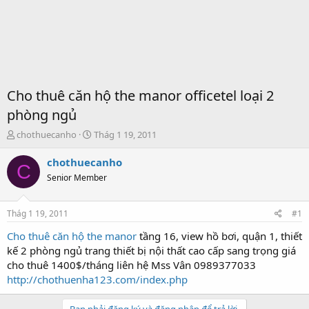
Cho thuê căn hộ the manor officetel loại 2
phòng ngủ
T
S
chothuecanho
Thág 1 19, 2011
h
t
r
a
chothuecanho
C
e
r
Senior Member
a
t
d
d
s
a
Thág 1 19, 2011
#1
t
t
a
e
Cho thuê căn hộ the manor
tầng 16, view hồ bơi, quận 1, thiết
r
kế 2 phòng ngủ trang thiết bị nội thất cao cấp sang trọng giá
t
cho thuê 1400$/tháng liên hệ Mss Vân 0989377033
e
http://chothuenha123.com/index.php
r
Bạn phải đăng ký và đăng nhập để trả lời.