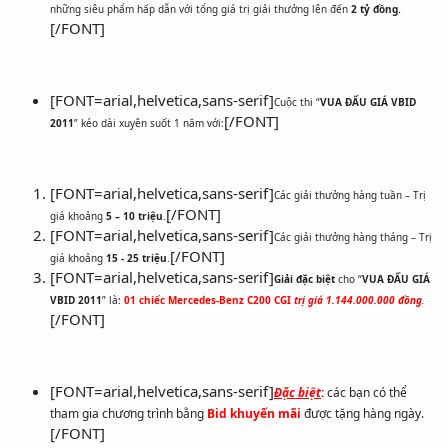
những siêu phẩm hấp dẫn với tổng giá trị giải thưởng lên đến
2 tỷ đồng.
[/FONT]
[FONT=arial,helvetica,sans-serif]
Cuộc thi “
VUA ĐẤU GIÁ VBID
[/FONT]
2011
” kéo dài xuyên suốt 1 năm với:
[FONT=arial,helvetica,sans-serif]
Các giải thưởng hàng tuần – Trị
[/FONT]
giá khoảng
5 – 10 triệu
.
[FONT=arial,helvetica,sans-serif]
Các giải thưởng hàng tháng – Trị
[/FONT]
giá khoảng
15 - 25 triệu
.
[FONT=arial,helvetica,sans-serif]
Giải đặc biệt
cho “
VUA ĐẤU GIÁ
VBID 2011
” là:
01 chiếc Mercedes-Benz C200 CGI
trị g
iá 1.144.000.000 đồng
.
[/FONT]
[FONT=arial,helvetica,sans-serif]
Đặc biệt
:
các bạn có thể
tham gia chương trình bằng
Bid khuyến mãi
được tặng hàng ngày.
[/FONT]