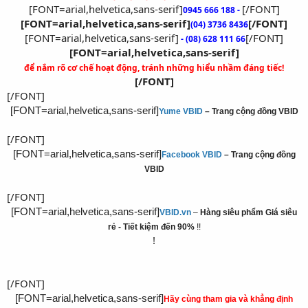
[FONT=arial,helvetica,sans-serif]
[/FONT]
0945 666 188 -
[FONT=arial,helvetica,sans-serif]
[/FONT]
(04) 3736 8436
[FONT=arial,helvetica,sans-serif]
[/FONT]
- (08) 628 111 66
[FONT=arial,helvetica,sans-serif]
để nắm rõ cơ chế hoạt động, tránh những hiểu nhầm đáng tiếc!
[/FONT]
[/FONT]
[FONT=arial,helvetica,sans-serif]
Yume VBID
– Trang cộng đồng VBID
[/FONT]
[FONT=arial,helvetica,sans-serif]
Facebook VBID
– Trang cộng đồng
VBID
[/FONT]
[FONT=arial,helvetica,sans-serif]
VBID.vn
–
Hàng siêu phẩm Giá siêu
rẻ - Tiết kiệm đến 90%
!!
!
[/FONT]
[FONT=arial,helvetica,sans-serif]
Hãy cùng tham gia và khẳng định