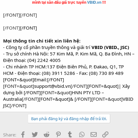
mình tại sàn đấu giá trực tuyến
VBID.vn
!!!
[/FONT][/FONT]
[/FONT]
[/FONT]
Mọi thông tin chi tiết xin liên hệ:
-
Công ty cổ phần truyền thông và giải trí
VBID (VBID., JSC)
-
Trụ sở chính Hà Nội: 57 Kim Mã, P. Kim Mã, Q. Ba Đình, HN –
Điện thoại: (04) 2242 4005
-
Chi nhánh TP HCM:
137 Điện Biên Phủ, P. Đakao, Q1, TP
HCM - Điện thoại: (08) 3911 5286 - Fax: (08) 730 89 489
[FONT=&quot]Email:[/FONT]
[FONT=&quot]
support@vbid.vn
[/FONT]
[FONT=&quot]| Xây
dựng bởi [/FONT]
[FONT=&quot]
HNN PTY LTD –
Australia
[/FONT]
[FONT=&quot]& [/FONT]
[FONT=&quot]
VBID
JSC
[/FONT]
Bạn phải đăng ký và đăng nhập để trả lời.
Facebook
Twitter
Reddit
Pinterest
Tumblr
WhatsApp
Email
Link
Share: