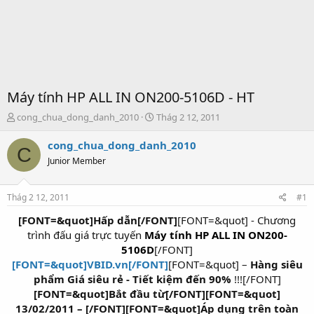
Máy tính HP ALL IN ON200-5106D - HT
T
S
cong_chua_dong_danh_2010
Thág 2 12, 2011
h
t
r
a
cong_chua_dong_danh_2010
C
e
r
Junior Member
a
t
d
d
s
a
Thág 2 12, 2011
#1
t
t
a
e
[FONT=&quot]Hấp dẫn[/FONT]
[FONT=&quot] - Chương
r
trình đấu giá trực tuyến
Máy tính HP ALL IN ON200-
t
5106D
[/FONT]​
e
[FONT=&quot]VBID.vn[/FONT]
[FONT=&quot] –
Hàng siêu
r
phẩm Giá siêu rẻ - Tiết kiệm đến 90%
!!![/FONT]​
[FONT=&quot]Bắt đầu từ[/FONT][FONT=&quot]
13/02/2011 – [/FONT][FONT=&quot]Áp dụng trên toàn