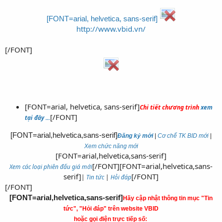
[FONT=arial, helvetica, sans-serif]
http://www.vbid.vn/
[/FONT]
[FONT=arial, helvetica, sans-serif]
Chi tiết chương trình
xem
[/FONT]
tại đây ...
[FONT=arial,helvetica,sans-serif]
Đăng ký mới
|
Cơ chế TK BID mới
|
Xem chức năng mới
[FONT=arial,helvetica,sans-serif]
[/FONT][FONT=arial,helvetica,sans-
Xem các loại phiên đấu giá mới
serif]
[/FONT]​
|
Tin tức
|
Hỏi đáp
[/FONT]
[FONT=arial,helvetica,sans-serif]
Hãy cập nhật thông tin mục "Tin
tức", "Hỏi đáp" trên website VBID
hoặc gọi điện trực tiếp số: