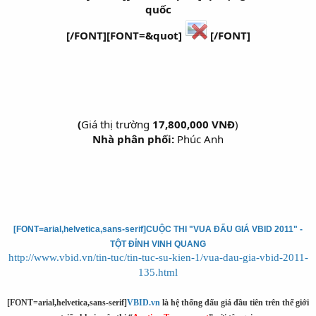
quốc
[/FONT][FONT=&quot]
[/FONT]
(
Giá thị trường
17,800,000 VNĐ
)​
Nhà phân phối:
Phúc Anh
[FONT=arial,helvetica,sans-serif]CUỘC THI "VUA ĐẤU GIÁ VBID 2011" -
TỘT ĐỈNH VINH QUANG
http://www.vbid.vn/tin-tuc/tin-tuc-su-kien-1/vua-dau-gia-vbid-2011-
135.html
[FONT=arial,helvetica,sans-serif]
VBID.vn
là hệ thống đấu giá đầu tiên trên thế giới