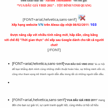
triển khai cuộc thi “
Auction Tournament
” với tên gọi:
“VUA ĐẤU GIÁ VBID 2011” – TỘT ĐỈNH VINH QUANG
[FONT=arial,helvetica,sans-serif]
VN
103
Xếp hạng website
trên Alexa cập nhật 08/02/2011:
Được nâng cấp với nhiều tính năng mới, hấp dẫn, công bằng
với chế độ "Thời gian thực" chỉ xếp sau Google dành cho tất cả người
chơi!
[/FONT]​
[FONT=arial,helvetica,sans-serif]
“
VUA ĐẤU GIÁ VBID 2011
” là cơ hội
để bạn khẳng định mình cùng những chiến thuật hoàn hảo, sự thông minh vốn có,
cũng như tham vọng trở thành người dẫn đầu trong tất cả những người dẫn đầu.
[FONT=arial,helvetica,sans-serif]
“
VUA ĐẤU GIÁ VBID 2011
” mang
đến cho bạn sự giải trí, sự cạnh tranh quyết liệt, cùng nhiều cơ hội sở hữu