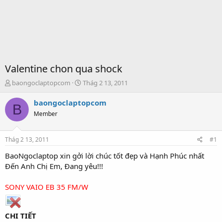
Valentine chon qua shock
T
S
baongoclaptopcom
Thág 2 13, 2011
h
t
r
a
baongoclaptopcom
B
e
r
Member
a
t
d
d
s
a
Thág 2 13, 2011
#1
t
t
a
e
BaoNgoclaptop xin gởi lời chúc tốt đẹp và Hạnh Phúc nhất
r
Đến Anh Chị Em, Đang yêu!!!
t
e
SONY VAIO EB 35 FM/W
r
CHI TIẾT