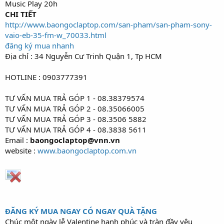
Music Play 20h
CHI TIẾT
http://www.baongoclaptop.com/san-pham/san-pham-sony-
vaio-eb-35-fm-w_70033.html
đăng ký mua nhanh
Địa chỉ : 34 Nguyễn Cư Trinh Quận 1, Tp HCM
HOTLINE : 0903777391
TƯ VẤN MUA TRẢ GÓP 1 - 08.38379574
TƯ VẤN MUA TRẢ GÓP 2 - 08.35066005
TƯ VẤN MUA TRẢ GÓP 3 - 08.3506 5882
TƯ VẤN MUA TRẢ GÓP 4 - 08.3838 5611
Email :
baongoclaptop@vnn.vn
website :
www.baongoclaptop.com.vn
ĐĂNG KÝ MUA NGAY CÓ NGAY QUÀ TẶNG
Chúc một ngày lễ Valentine hạnh phúc và tràn đầy yêu