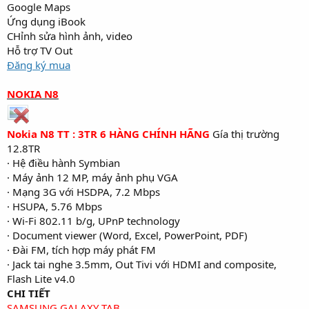
Google Maps
Ứng dụng iBook
CHỉnh sửa hình ảnh, video
Hỗ trợ TV Out
Đăng ký mua
NOKIA N8
Nokia N8 TT : 3TR 6 HÀNG CHÍNH HÃNG
Gía thị trường
12.8TR
· Hệ điều hành Symbian
· Máy ảnh 12 MP, máy ảnh phụ VGA
· Mạng 3G với HSDPA, 7.2 Mbps
· HSUPA, 5.76 Mbps
· Wi-Fi 802.11 b/g, UPnP technology
· Document viewer (Word, Excel, PowerPoint, PDF)
· Đài FM, tích hợp máy phát FM
· Jack tai nghe 3.5mm, Out Tivi với HDMI and composite,
Flash Lite v4.0
CHI TIẾT
SAMSUNG GALAXY TAB