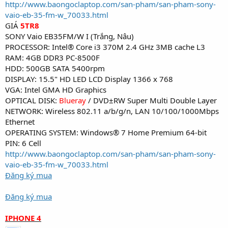
http://www.baongoclaptop.com/san-pham/san-pham-sony-
vaio-eb-35-fm-w_70033.html
GIÁ
5TR8
SONY Vaio EB35FM/W I (Trắng, Nâu)
PROCESSOR: Intel® Core i3 370M 2.4 GHz 3MB cache L3
RAM: 4GB DDR3 PC-8500F
HDD: 500GB SATA 5400rpm
DISPLAY: 15.5" HD LED LCD Display 1366 x 768
VGA: Intel GMA HD Graphics
OPTICAL DISK:
Blueray
/ DVD±RW Super Multi Double Layer
NETWORK: Wireless 802.11 a/b/g/n, LAN 10/100/1000Mbps
Ethernet
OPERATING SYSTEM: Windows® 7 Home Premium 64-bit
PIN: 6 Cell
http://www.baongoclaptop.com/san-pham/san-pham-sony-
vaio-eb-35-fm-w_70033.html
Đăng ký mua
Đăng ký mua
IPHONE 4