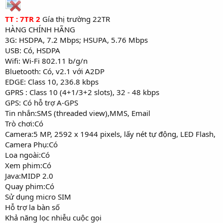
TT : 7TR 2
Gía thị trường 22TR
HÀNG CHÍNH HÃNG
3G: HSDPA, 7.2 Mbps; HSUPA, 5.76 Mbps
USB: Có, HSDPA
Wifi: Wi-Fi 802.11 b/g/n
Bluetooth: Có, v2.1 với A2DP
EDGE: Class 10, 236.8 kbps
GPRS : Class 10 (4+1/3+2 slots), 32 - 48 kbps
GPS: Có hỗ trợ A-GPS
Tin nhắn:SMS (threaded view),MMS, Email
Trò chơi:Có
Camera:5 MP, 2592 x 1944 pixels, lấy nét tự động, LED Flash,
Camera Phụ:Có
Loa ngoài:Có
Xem phim:Có
Java:MIDP 2.0
Quay phim:Có
Sử dụng micro SIM
Hỗ trợ la bàn số
Khả năng lọc nhiễu cuộc gọi