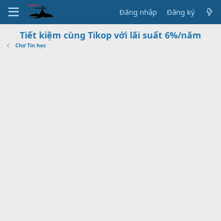
Đăng nhập
Đăng ký
Tiết kiệm cùng Tikop với lãi suất 6%/năm
Chợ Tin học