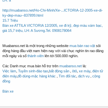
LH: a
http://muabanso.net/Ho-Chi-Minh/Xe-...ICTORIA-12-2005-xe-di-
ky-dep-mau--837899.html
15.7 Triệu
Bán xe ATTILA VICTORIA 12/2005, xe đi kỹ, đẹp màu xám bạc,
giá 15,7 triệu, LH: A Sương.Tel. 0908178064
Muabanso.net là một trong những website
mua bán rao vặt
sôi
động hàng đầu việt nam hiện nay với vài chục nghìn tin rao đăng
mỗi ngày và số
thành viên
lên tới 500.000 nghìn.
Các Danh mục mua bán hỗ trợ trên
muabanso.net
là:
Việc làm
,
Tuyền sinh-đào tạo
,
bất động sản
,
ôtô
,
xe máy
,
điện tử
điện máy
,
đồ dùng-mặc hàng khác
,
Tìm đối tác
,
dịch vụ
,
cộng
đồng
Bán xe