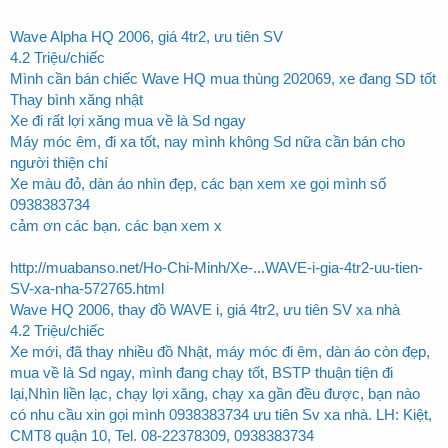
Wave Alpha HQ 2006, giá 4tr2, ưu tiên SV
4.2 Triệu/chiếc
Mình cần bán chiếc Wave HQ mua thùng 202069, xe đang SD tốt
Thay bình xăng nhật
Xe đi rất lợi xăng mua về là Sd ngay
Máy móc êm, đi xa tốt, nay mình không Sd nữa cần bán cho
người thiện chí
Xe màu đỏ, dàn áo nhìn đẹp, các bạn xem xe gọi mình số
0938383734
cảm ơn các bạn. các bạn xem x
http://muabanso.net/Ho-Chi-Minh/Xe-...WAVE-i-gia-4tr2-uu-tien-
SV-xa-nha-572765.html
Wave HQ 2006, thay đồ WAVE i, giá 4tr2, ưu tiên SV xa nhà
4.2 Triệu/chiếc
Xe mới, đã thay nhiều đồ Nhật, máy móc đi êm, dàn áo còn đẹp,
mua về là Sd ngay, mình đang chạy tốt, BSTP thuận tiện đi
lại,Nhìn liền lạc, chạy lợi xăng, chạy xa gần đều được, bạn nào
có nhu cầu xin gọi mình 0938383734 ưu tiên Sv xa nhà. LH: Kiệt,
CMT8 quận 10, Tel. 08-22378309, 0938383734