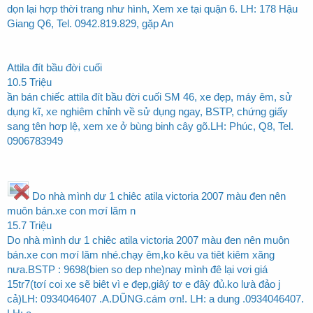
dọn lại hợp thời trang như hình, Xem xe tại quận 6. LH: 178 Hậu
Giang Q6, Tel. 0942.819.829, gặp An
Attila đít bầu đời cuối
10.5 Triệu
ần bán chiếc attila đít bầu đời cuối SM 46, xe đẹp, máy êm, sử
dụng kĩ, xe nghiêm chỉnh về sử dụng ngay, BSTP, chứng giấy
sang tên hơp lệ, xem xe ở bùng binh cây gõ.LH: Phúc, Q8, Tel.
0906783949
Do nhà mình dư 1 chiêc atila victoria 2007 màu đen nên
muôn bán.xe con mơí lăm n
15.7 Triệu
Do nhà mình dư 1 chiêc atila victoria 2007 màu đen nên muôn
bán.xe con mơí lăm nhé.chạy êm,ko kêu va tiêt kiêm xăng
nưa.BSTP : 9698(bien so dep nhe)nay mình đê lại vơi giá
15tr7(tơí coi xe sẽ biêt vì e đẹp,giâý tơ e đâỳ đủ.ko lưà đảo j
cả)LH: 0934046407 .A.DŨNG.cám ơn!. LH: a dung .0934046407.