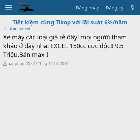
Đăng nhập
Đăng ký
Tiết kiệm cùng Tikop với lãi suất 6%/năm
Oto - xe hơi
Xe máy các loại giá rẻ đây! mọi người tham
khảo ở đây nha! EXCEL 150cc cực độc!! 9.5
Triệu,Bán max I
T
S
hanpham20
Thág 10 14, 2010
h
t
r
a
e
r
a
t
d
d
s
a
t
t
a
e
r
t
e
r