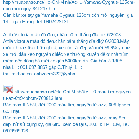
http://muabanso.net/Ho-Chi-Minh/Xe-...-Yamaha-Cygnus-125cm-
con-moi-nguy-841247.html
Cần bán xe tay ga Yamaha Cygnus 125cm còn mới nguyên, giá
14 tr gặp Hưng. Tel. 0902429121.
Attila Victoria màu đỏ đen, chân bấm, thắng đĩa, dk 6/2008
Attila victoria màu đỏ đen,chân bấm,thắng đĩa,đký 6/2008.Máy
móc chưa sữa chữa gì cả, xe còn rất đẹp và mới 99,9% y như
xe mới,dán keo nguyên chiếc xe thường xuyên để ở nhà trùm
mềm nên đồng hồ mới có gần 5000km àh. Giá bán là 18tr5
nha.LH: 091 697 3867 gặp C.Thuý. LH:
traitimkhacten_anhvaem322@yaho
http://muabanso.net/Ho-Chi-Minh/Xe-...0-mau-tim-nguyen-
tu-az-6tr9-tphcm-769813.html
Bán max II Nhật, đời 2000 màu tím, nguyên từ a>z, 6tr9,tphcm
6.9 Triệu
Bán max II Nhật, đời 2000 màu tím, nguyên từ a>z, máy êm,
đẹp, nử sử dụng kỹ, giá 6tr9, xem xe tại Q10.LH: TPHCM, Tel.
0979999326