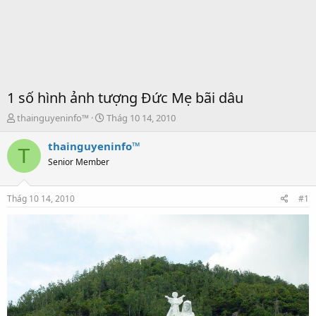
1 số hình ảnh tượng Đức Mẹ bãi dâu
T
S
thainguyeninfo™
Thág 10 14, 2010
h
t
r
a
thainguyeninfo™
T
e
r
Senior Member
a
t
d
d
s
a
Thág 10 14, 2010
#1
t
t
a
e
r
t
e
r