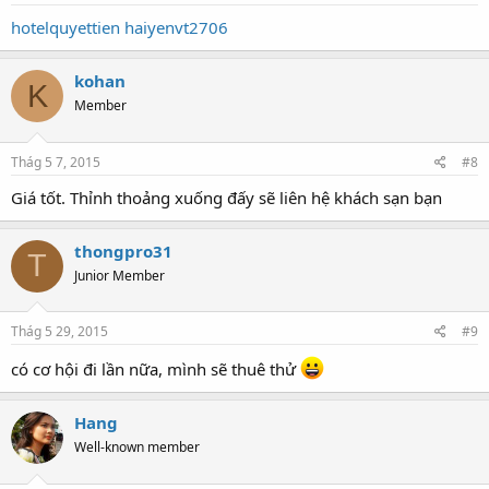
hotelquyettien
haiyenvt2706
kohan
K
Member
Thág 5 7, 2015
#8
Giá tốt. Thỉnh thoảng xuống đấy sẽ liên hệ khách sạn bạn
thongpro31
T
Junior Member
Thág 5 29, 2015
#9
có cơ hội đi lần nữa, mình sẽ thuê thử
Hang
Well-known member