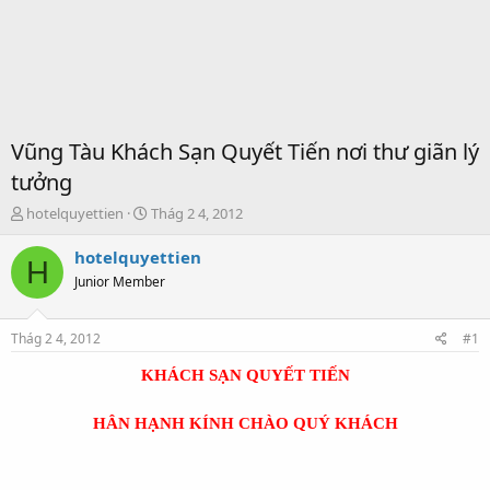
Vũng Tàu Khách Sạn Quyết Tiến nơi thư giãn lý
tưởng
T
S
hotelquyettien
Thág 2 4, 2012
h
t
r
a
hotelquyettien
H
e
r
Junior Member
a
t
d
d
s
a
Thág 2 4, 2012
#1
t
t
a
e
KHÁCH SẠN QUYẾT TIẾN
r
t
HÂN HẠNH KÍNH CHÀO QUÝ KHÁCH
e
r