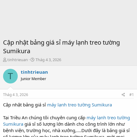
Cập nhật bảng giá sỉ máy lạnh treo tường
Sumikura
T
S
tinhtrieuan
Thág 4 3, 2026
h
t
r
a
tinhtrieuan
T
e
r
Junior Member
a
t
d
d
s
a
Thág 4 3, 2026
#1
t
t
a
e
Cập nhật bảng giá sỉ
máy lạnh treo tường Sumikura
r
t
Tại Triều An chúng tôi chuyên cung cấp
máy lạnh treo tường
e
Sumikura
giá sỉ số lượng lớn dành cho công trình lớn như
r
bệnh viện, trường học, nhà xưởng,....Dưới đây là bảng giá sỉ
số lượng lớn của máy lạnh treo tường Sumikura, mời mọi