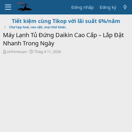
Đăng nhập
Đăng ký
Tiết kiệm cùng Tikop với lãi suất 6%/năm
Chợ tạp hoá, rao vặt, mọi thứ khác
Máy Lạnh Tủ Đứng Daikin Cao Cấp – Lắp Đặt
Nhanh Trong Ngày
T
S
tinhtrieuan
Thág 4 11, 2026
h
t
r
a
e
r
a
t
d
d
s
a
t
t
a
e
r
t
e
r