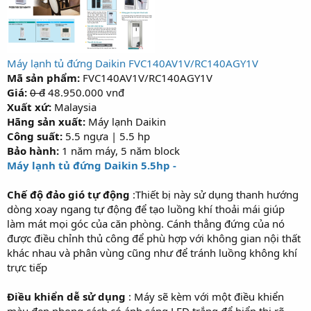
Máy lạnh tủ đứng Daikin FVC140AV1V/RC140AGY1V
Mã sản phẩm:
FVC140AV1V/RC140AGY1V
Giá:
0 đ
48.950.000 vnđ
Xuất xứ:
Malaysia
Hãng sản xuất:
Máy lạnh Daikin
Công suất:
5.5 ngựa | 5.5 hp
Bảo hành:
1 năm máy, 5 năm block
Máy lạnh tủ đứng Daikin 5.5hp -
Chế độ đảo gió tự động
:Thiết bị này sử dụng thanh hướng
dòng xoay ngang tự động để tạo luồng khí thoải mái giúp
làm mát mọi góc của căn phòng. Cánh thẳng đứng của nó
được điều chỉnh thủ công để phù hợp với không gian nội thất
khác nhau và phân vùng cũng như để tránh luồng không khí
trực tiếp
Điều khiển dễ sử dụng
: Máy sẽ kèm với một điều khiển
màu đen phong cách có ánh sáng LED trắng để hiển thị rõ