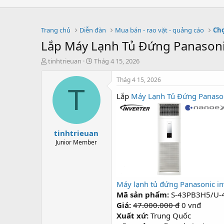
Trang chủ
Diễn đàn
Mua bán - rao vặt - quảng cáo
Chợ
Lắp Máy Lạnh Tủ Đứng Panasoni
T
S
tinhtrieuan
Thág 4 15, 2026
h
t
r
a
Thág 4 15, 2026
e
r
T
Lắp
Máy Lạnh Tủ Đứng Panaso
a
t
d
d
s
a
t
t
tinhtrieuan
a
e
r
Junior Member
t
e
r
Máy lạnh tủ đứng Panasonic i
Mã sản phẩm:
S-43PB3H5/U-
Giá:
47.000.000 đ
0 vnđ
Xuất xứ:
Trung Quốc