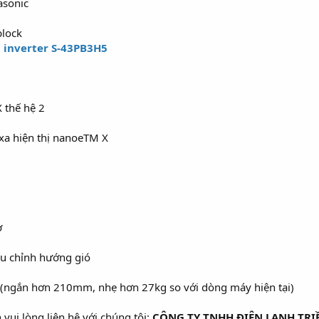
asonic
lock
 inverter S-43PB3H5
 thế hệ 2
 xa hiện thị nanoeTM X
ờ
ều chỉnh hướng gió
(ngắn hơn 210mm, nhẹ hơn 27kg so với dòng máy hiện tại)
vui lòng liên hệ với chúng tôi:
CÔNG TY TNHH ĐIỆN LẠNH TRI