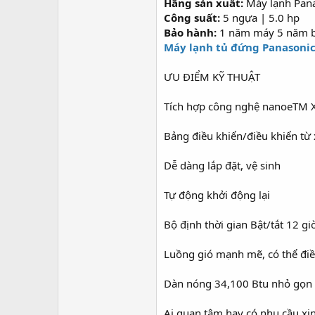
Hãng sản xuất:
Máy lạnh Pan
Công suất:
5 ngựa | 5.0 hp
Bảo hành:
1 năm máy 5 năm b
Máy lạnh tủ đứng Panasonic
ƯU ĐIỂM KỸ THUẬT
Tích hợp công nghệ nanoeTM X
Bảng điều khiển/điều khiển từ
Dễ dàng lắp đặt, vệ sinh
Tự động khởi động lại
Bộ định thời gian Bật/tắt 12 gi
Luồng gió mạnh mẽ, có thể đi
Dàn nóng 34,100 Btu nhỏ gọn 
Ai quan tâm hay có nhu cầu xin 