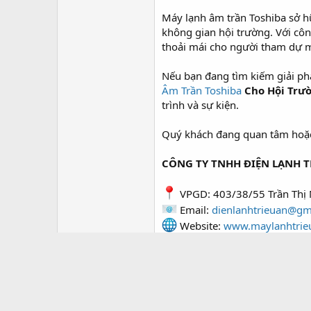
Máy lạnh âm trần Toshiba sở hữ
không gian hội trường. Với côn
thoải mái cho người tham dự mà
Nếu bạn đang tìm kiếm giải ph
Âm Trần Toshiba
Cho Hội Trư
trình và sự kiện.
Quý khách đang quan tâm hoặc c
CÔNG TY TNHH ĐIỆN LẠNH T
VPGD: 403/38/55 Trần Thị 
Email:
dienlanhtrieuan@gm
Website:
www.maylanhtrie
Điện thoại: 028.3610.0330
Zalo báo giá PKD: 0909.09
Hotline: 0909 629 980 (Mr.