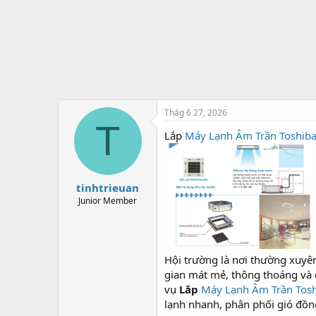
t
e
r
Thág 6 27, 2026
T
Lắp
Máy Lạnh Âm Trần Toshib
tinhtrieuan
Junior Member
Hội trường là nơi thường xuyên 
gian mát mẻ, thông thoáng và d
vụ
Lắp
Máy Lạnh Âm Trần Tos
lạnh nhanh, phân phối gió đồng