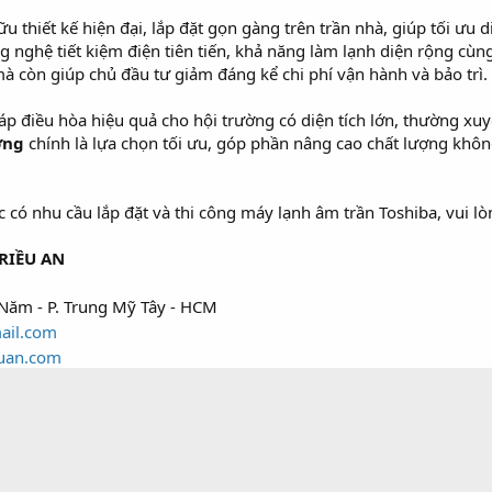
u thiết kế hiện đại, lắp đặt gọn gàng trên trần nhà, giúp tối ưu
g nghệ tiết kiệm điện tiên tiến, khả năng làm lạnh diện rộng cù
 còn giúp chủ đầu tư giảm đáng kể chi phí vận hành và bảo trì.
áp điều hòa hiệu quả cho hội trường có diện tích lớn, thường xu
ờng
chính là lựa chọn tối ưu, góp phần nâng cao chất lượng kh
ó nhu cầu lắp đặt và thi công máy lạnh âm trần Toshiba, vui lòng
RIỀU AN
Năm - P. Trung Mỹ Tây - HCM
ail.com
uan.com
0.622
 Công)