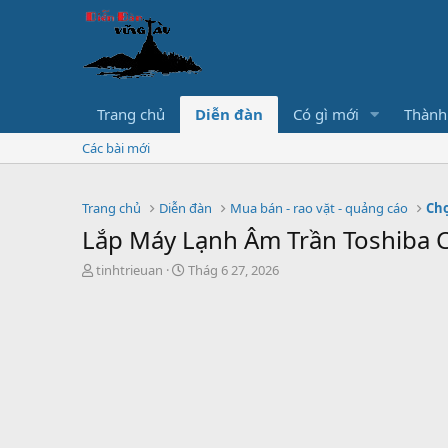
Trang chủ
Diễn đàn
Có gì mới
Thành
Các bài mới
Trang chủ
Diễn đàn
Mua bán - rao vặt - quảng cáo
Chợ
Lắp Máy Lạnh Âm Trần Toshiba 
T
S
tinhtrieuan
Thág 6 27, 2026
h
t
r
a
e
r
a
t
d
d
s
a
t
t
a
e
r