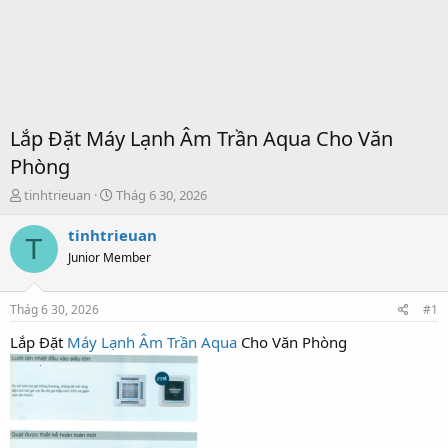
Lắp Đặt Máy Lạnh Âm Trần Aqua Cho Văn
Phòng
T
S
tinhtrieuan
Thág 6 30, 2026
h
t
r
a
tinhtrieuan
T
e
r
Junior Member
a
t
d
d
s
a
Thág 6 30, 2026
#1
t
t
a
e
Lắp Đặt
Máy Lạnh Âm Trần Aqua
Cho Văn Phòng
r
t
e
r