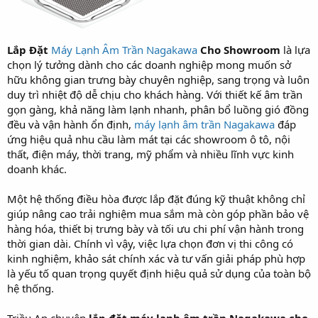
Lắp Đặt
Máy Lạnh Âm Trần Nagakawa
Cho Showroom
là lựa
chọn lý tưởng dành cho các doanh nghiệp mong muốn sở
hữu không gian trưng bày chuyên nghiệp, sang trọng và luôn
duy trì nhiệt độ dễ chịu cho khách hàng. Với thiết kế âm trần
gọn gàng, khả năng làm lạnh nhanh, phân bổ luồng gió đồng
đều và vận hành ổn định,
máy lạnh âm trần Nagakawa
đáp
ứng hiệu quả nhu cầu làm mát tại các showroom ô tô, nội
thất, điện máy, thời trang, mỹ phẩm và nhiều lĩnh vực kinh
doanh khác.
Một hệ thống điều hòa được lắp đặt đúng kỹ thuật không chỉ
giúp nâng cao trải nghiệm mua sắm mà còn góp phần bảo vệ
hàng hóa, thiết bị trưng bày và tối ưu chi phí vận hành trong
thời gian dài. Chính vì vậy, việc lựa chọn đơn vị thi công có
kinh nghiệm, khảo sát chính xác và tư vấn giải pháp phù hợp
là yếu tố quan trọng quyết định hiệu quả sử dụng của toàn bộ
hệ thống.
Triều An chuyên
lắp đặt máy lạnh âm trần Nagakawa cho