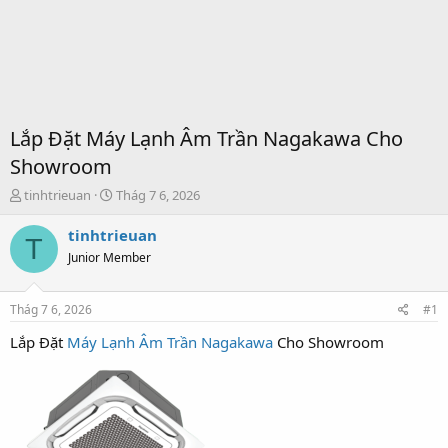
Lắp Đặt Máy Lạnh Âm Trần Nagakawa Cho
Showroom
T
S
tinhtrieuan
Thág 7 6, 2026
h
t
r
a
tinhtrieuan
T
e
r
Junior Member
a
t
d
d
s
a
Thág 7 6, 2026
#1
t
t
a
e
Lắp Đặt
Máy Lạnh Âm Trần Nagakawa
Cho Showroom
r
t
e
r