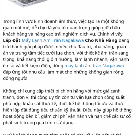
Trong lĩnh vực kinh doanh ẩm thực, việc tạo ra một không
gian mát mẻ, dễ chịu là yếu tố quan trọng giúp giữ chân
khách hàng và nâng cao trải nghiệm dịch vụ. Chính vì vậy,
Lắp Đặt
Máy Lạnh Âm Trần Nagakawa
Cho Nhà Hàng
đang
trở thành giải pháp được nhiều chủ đầu tư, nhà hàng, quán
ăn và trung tâm tiệc cưới lựa chọn. Với thiết kế âm trần sang
trọng, khả năng thổi gió 4 hướng, làm lạnh nhanh, vận hành
êm ái và tiết kiệm điện, dòng
máy lạnh âm trần Nagakawa
đáp ứng tốt nhu cầu làm mát cho những không gian rộng,
đông người.
Không chỉ cung cấp thiết bị chính hãng với mức giá cạnh
tranh, đơn vị thi công uy tín còn tư vấn lựa chọn công suất
phù hợp, khảo sát thực tế, thiết kế hệ thống tối ưu và thực
hiện lắp đặt đúng tiêu chuẩn kỹ thuật. Điều này giúp hệ thống
hoạt động bền bỉ, giảm chi phí vận hành và hạn chế các sự cố
phát sinh trong quá trình sử dụng.
Quý khách đang quan tâm hoặc có nhu cầu lắp đặt và thi