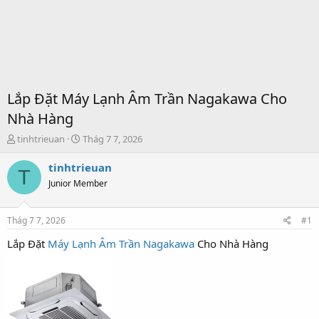
Lắp Đặt Máy Lạnh Âm Trần Nagakawa Cho
Nhà Hàng
T
S
tinhtrieuan
Thág 7 7, 2026
h
t
r
a
tinhtrieuan
T
e
r
Junior Member
a
t
d
d
s
a
Thág 7 7, 2026
#1
t
t
a
e
Lắp Đặt
Máy Lạnh Âm Trần Nagakawa
Cho Nhà Hàng
r
t
e
r