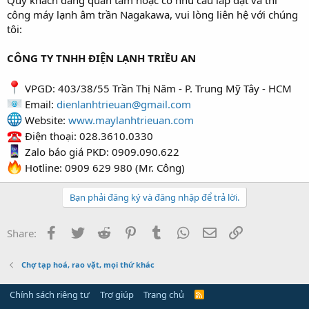
công máy lạnh âm trần Nagakawa, vui lòng liên hệ với chúng
tôi:
CÔNG TY TNHH ĐIỆN LẠNH TRIỀU AN
VPGD: 403/38/55 Trần Thị Năm - P. Trung Mỹ Tây - HCM
Email:
dienlanhtrieuan@gmail.com
Website:
www.maylanhtrieuan.com
Điện thoại: 028.3610.0330
Zalo báo giá PKD: 0909.090.622
Hotline: 0909 629 980 (Mr. Công)
Bạn phải đăng ký và đăng nhập để trả lời.
Facebook
Twitter
Reddit
Pinterest
Tumblr
WhatsApp
Email
Link
Share:
Chợ tạp hoá, rao vặt, mọi thứ khác
Chính sách riêng tư
Trợ giúp
Trang chủ
R
S