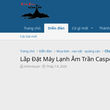
Trang chủ
Diễn đàn
Có gì mới
Thành
Các bài mới
Trang chủ
Diễn đàn
Mua bán - rao vặt - quảng cáo
Chợ
Lắp Đặt Máy Lạnh Âm Trần Cas
T
S
tinhtrieuan
Thág 7 8, 2026
h
t
r
a
e
r
a
t
d
d
s
a
t
t
a
e
r