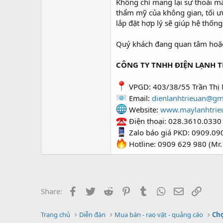
Không chỉ mang lại sự thoải m
thẩm mỹ của không gian, tối ưu 
lắp đặt hợp lý sẽ giúp hệ thống
Quý khách đang quan tâm hoặc c
CÔNG TY TNHH ĐIỆN LẠNH T
VPGD: 403/38/55 Trần Thị 
Email:
dienlanhtrieuan@gm
Website:
www.maylanhtrie
Điện thoại: 028.3610.0330
Zalo báo giá PKD: 0909.09
Hotline: 0909 629 980 (Mr.
Facebook
Twitter
Reddit
Pinterest
Tumblr
WhatsApp
Email
Link
Share:
Trang chủ
Diễn đàn
Mua bán - rao vặt - quảng cáo
Chợ