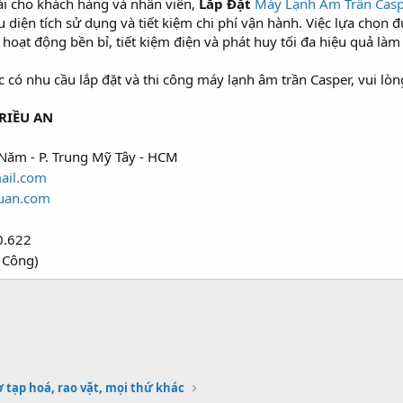
ái cho khách hàng và nhân viên,
Lắp Đặt
Máy Lạnh Âm Trần Cas
diện tích sử dụng và tiết kiệm chi phí vận hành. Việc lựa chọn đún
 hoạt động bền bỉ, tiết kiệm điện và phát huy tối đa hiệu quả làm
ó nhu cầu lắp đặt và thi công máy lạnh âm trần Casper, vui lòng 
RIỀU AN
Năm - P. Trung Mỹ Tây - HCM
ail.com
uan.com
0.622
 Công)
 tạp hoá, rao vặt, mọi thứ khác