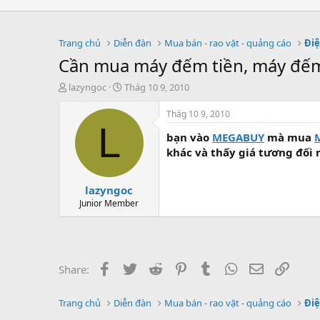
Trang chủ
Diễn đàn
Mua bán - rao vặt - quảng cáo
Điệ
Cần mua máy đếm tiền, máy đếm 
T
S
lazyngoc
Thág 10 9, 2010
h
t
r
a
Thág 10 9, 2010
e
r
L
bạn vào
MEGABUY
mà mua
a
t
d
d
khác và thấy giá tương đối 
s
a
t
t
lazyngoc
a
e
r
Junior Member
t
e
r
Facebook
Twitter
Reddit
Pinterest
Tumblr
WhatsApp
Email
Link
Share:
Trang chủ
Diễn đàn
Mua bán - rao vặt - quảng cáo
Điệ