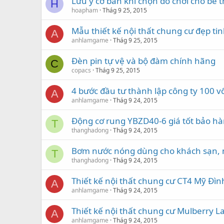
Lưu ý cơ bản khi chọn đồ chơi cho bé
H
hoapham
Thág 9 25, 2015
Mẫu thiết kế nội thất chung cư đẹp ti
A
anhlamgame
Thág 9 25, 2015
Đèn pin tự vệ và bộ đàm chính hãng
C
copacs
Thág 9 25, 2015
4 bước đầu tư thành lập công ty 100 
A
anhlamgame
Thág 9 24, 2015
Động cơ rung YBZD40-6 giá tốt bảo h
T
thanghadong
Thág 9 24, 2015
Bơm nước nóng dùng cho khách sạn, 
T
thanghadong
Thág 9 24, 2015
Thiết kế nội thất chung cư CT4 Mỹ Đì
A
anhlamgame
Thág 9 24, 2015
Thiết kế nội thất chung cư Mulberry 
A
anhlamgame
Thág 9 24, 2015