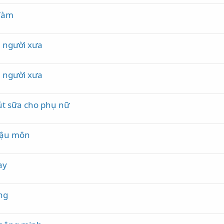
 đàm
a người xưa
a người xưa
t sữa cho phụ nữ
hậu môn
ay
ng