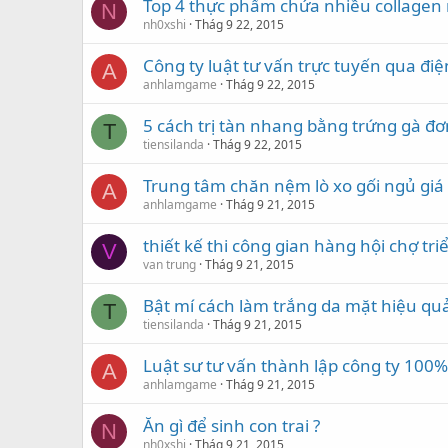
Top 4 thực phẩm chứa nhiều collagen
N
nh0xshi
Thág 9 22, 2015
Công ty luật tư vấn trực tuyến qua điện
A
anhlamgame
Thág 9 22, 2015
5 cách trị tàn nhang bằng trứng gà đơ
T
tiensilanda
Thág 9 22, 2015
Trung tâm chăn nệm lò xo gối ngủ giá 
A
anhlamgame
Thág 9 21, 2015
thiết kế thi công gian hàng hội chợ tri
V
van trung
Thág 9 21, 2015
Bật mí cách làm trắng da mặt hiệu quả
T
tiensilanda
Thág 9 21, 2015
Luật sư tư vấn thành lập công ty 100%
A
anhlamgame
Thág 9 21, 2015
Ăn gì để sinh con trai ?
N
nh0xshi
Thág 9 21, 2015