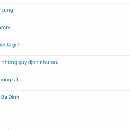
ử cung
Camry
t là gì ?
à những quy định như sau
hông tất
h Ba Đình