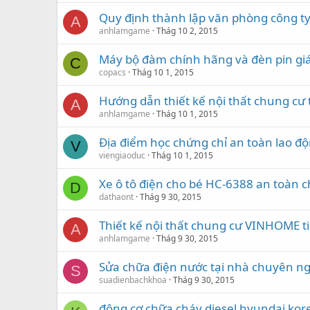
Quy định thành lập văn phòng công t
A
anhlamgame
Thág 10 2, 2015
Máy bộ đàm chính hãng và đèn pin giá
C
copacs
Thág 10 1, 2015
Hướng dẫn thiết kế nội thất chung cư
A
anhlamgame
Thág 10 1, 2015
Địa điểm học chứng chỉ an toàn lao độ
V
viengiaoduc
Thág 10 1, 2015
Xe ô tô điện cho bé HC-6388 an toàn 
D
dathaont
Thág 9 30, 2015
Thiết kế nội thất chung cư VINHOME t
A
anhlamgame
Thág 9 30, 2015
Sửa chữa điện nước tại nhà chuyên n
S
suadienbachkhoa
Thág 9 30, 2015
động cơ chữa cháy diesel hyundai k