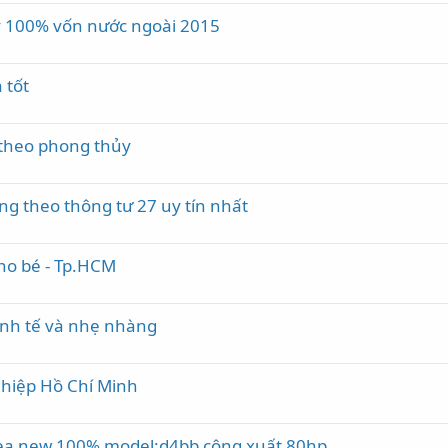
y 100% vốn nước ngoài 2015
 tốt
 theo phong thủy
ng theo thông tư 27 uy tín nhất
cho bé - Tp.HCM
inh tế và nhẹ nhàng
ghiệp Hồ Chí Minh
orea new 100% model:d4bb công xuất 80hp