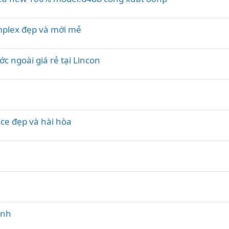
omplex đẹp và mới mẻ
c ngoài giá rẻ tại Lincon
ace đẹp và hài hòa
anh