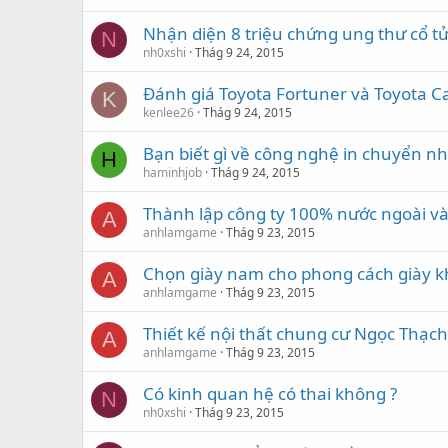
Nhận diện 8 triệu chứng ung thư cổ t
N
nh0xshi
Thág 9 24, 2015
Đánh giá Toyota Fortuner và Toyota 
K
kenlee26
Thág 9 24, 2015
Bạn biết gì về công nghệ in chuyển nhiệ
H
haminhjob
Thág 9 24, 2015
Thành lập công ty 100% nước ngoài v
A
anhlamgame
Thág 9 23, 2015
Chọn giày nam cho phong cách giày k
A
anhlamgame
Thág 9 23, 2015
Thiết kế nội thất chung cư Ngọc Thạc
A
anhlamgame
Thág 9 23, 2015
Có kinh quan hệ có thai không ?
N
nh0xshi
Thág 9 23, 2015