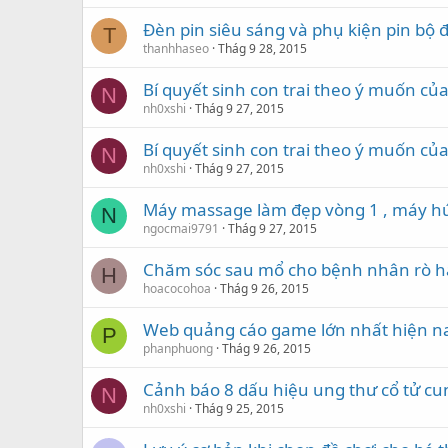
Đèn pin siêu sáng và phụ kiện pin bộ
T
thanhhaseo
Thág 9 28, 2015
Bí quyết sinh con trai theo ý muốn củ
N
nh0xshi
Thág 9 27, 2015
Bí quyết sinh con trai theo ý muốn củ
N
nh0xshi
Thág 9 27, 2015
Máy massage làm đẹp vòng 1 , máy hú
N
ngocmai9791
Thág 9 27, 2015
Chăm sóc sau mổ cho bệnh nhân rò 
H
hoacocohoa
Thág 9 26, 2015
Web quảng cáo game lớn nhất hiện n
P
phanphuong
Thág 9 26, 2015
Cảnh báo 8 dấu hiệu ung thư cổ tử cu
N
nh0xshi
Thág 9 25, 2015