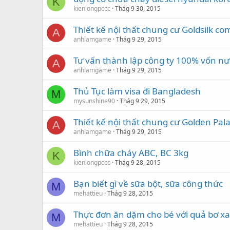
K
kienlongpccc
Thág 9 30, 2015
Thiết kế nội thất chung cư Goldsilk c
A
anhlamgame
Thág 9 29, 2015
Tư vấn thành lập công ty 100% vốn nướ
A
anhlamgame
Thág 9 29, 2015
Thủ Tục làm visa đi Bangladesh
M
mysunshine90
Thág 9 29, 2015
Thiết kế nội thất chung cư Golden Pal
A
anhlamgame
Thág 9 29, 2015
Bình chữa cháy ABC, BC 3kg
K
kienlongpccc
Thág 9 28, 2015
Bạn biết gì về sữa bột, sữa công thức
M
mehattieu
Thág 9 28, 2015
Thực đơn ăn dặm cho bé với quả bơ x
M
mehattieu
Thág 9 28, 2015