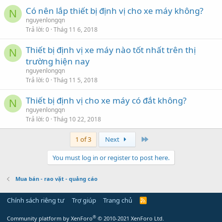
Có nên lắp thiết bị định vị cho xe máy không?
N
nguyenlongqn
Trả lời
0
Thág 11 6, 2018
Thiết bị định vị xe máy nào tốt nhất trên thị
N
trường hiện nay
nguyenlongqn
Trả lời
0
Thág 11 5, 2018
Thiết bị định vị cho xe máy có đắt không?
N
nguyenlongqn
Trả lời
0
Thág 10 22, 2018
Last
1 of 3
Next
You must log in or register to post here.
Mua bán - rao vặt - quảng cáo
Chính sách riêng tư
Trợ giúp
Trang chủ
R
S
S
®
Community platform by XenForo
© 2010-2021 XenForo Ltd.